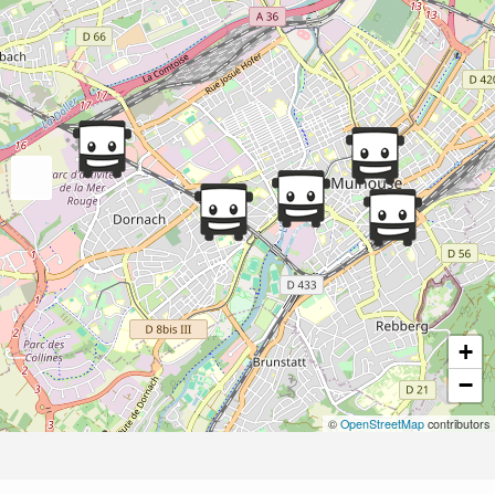
+
−
©
OpenStreetMap
contributors