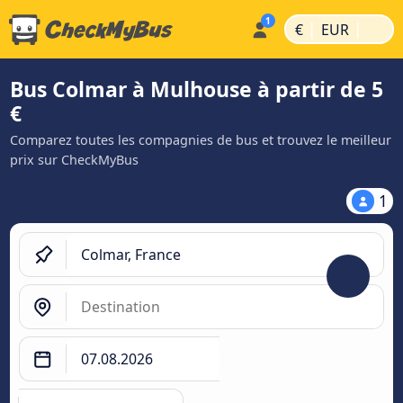
|
|
€
EUR
Bus Colmar à Mulhouse à partir de 5
€
Comparez toutes les compagnies de bus et trouvez le meilleur
prix sur CheckMyBus
1