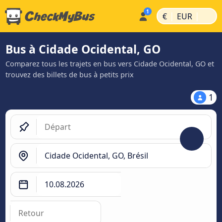
|
|
€
EUR
Bus à Cidade Ocidental, GO
Comparez tous les trajets en bus vers Cidade Ocidental, GO et
trouvez des billets de bus à petits prix
1