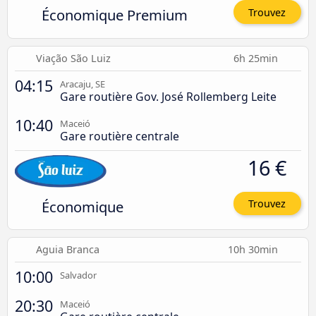
Économique Premium
Trouvez
Viação São Luiz
6h 25min
04:15
Aracaju, SE
Gare routière Gov. José Rollemberg Leite
10:40
Maceió
Gare routière centrale
16 €
Économique
Trouvez
Aguia Branca
10h 30min
10:00
Salvador
20:30
Maceió