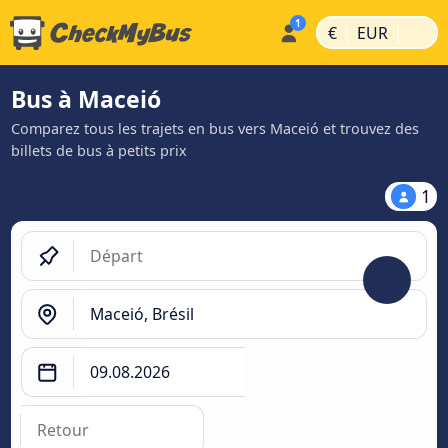
|
|
€
EUR
Bus à Maceió
Comparez tous les trajets en bus vers Maceió et trouvez des
billets de bus à petits prix
1