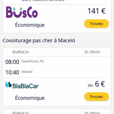
141 €
Économique
Trouvez
Covoiturage pas cher à Maceió
BlaBlaCar
2h 39min
08:00
Garanhuns, PE
10:40
Maceió
6 €
dès
Économique
Trouvez
BlaBlaCar
2h 38min