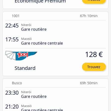
Économique Premium
1001
67h 10min
22:45
Niterói
Gare routière
17:55
Maceió
Gare routière centrale
128 €
Standard
Trouvez
Busco
69h 50min
23:30
Niterói
Gare routière
21:20
Maceió
Gare routière centrale