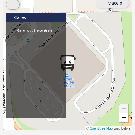
Maceió
Gares
Gare routière centrale
+
−
©
OpenStreetMap
contributors