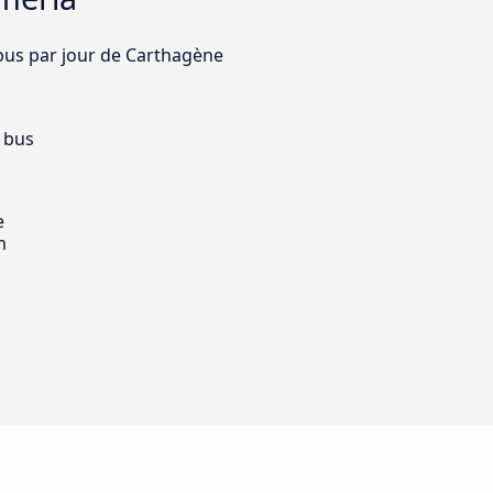
 bus par jour de Carthagène
 bus
e
m