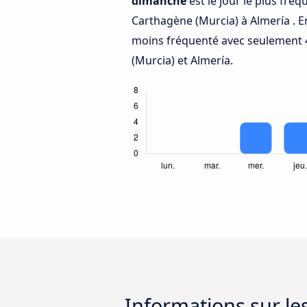
dimanche
est le jour le plus fré
Carthagène (Murcia) à Almería . 
moins fréquenté avec seulement 
(Murcia) et Almería.
Informations sur le