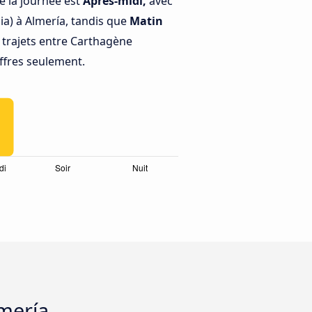
e la journée est
Après-midi,
avec
a) à Almería, tandis que
Matin
trajets entre Carthagène
offres seulement.
lmería