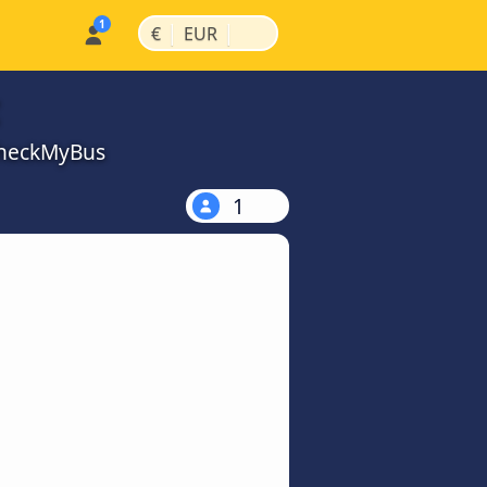
|
|
€
EUR
 CheckMyBus
1