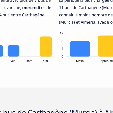
quenté avec plus de 7 bus de
La période la plus chargée d
En revanche,
mercredi
est le
11 bus de Carthagène (Murci
4 bus entre Carthagène
connaît le moins nombre de 
(Murcia) et Almería, avec 8 
s bus de Carthagène (Murcia) à A