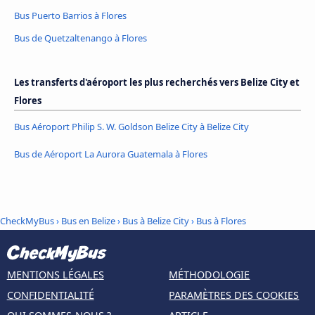
Bus Puerto Barrios à Flores
Bus de Quetzaltenango à Flores
Les transferts d'aéroport les plus recherchés vers Belize City et
Flores
Bus Aéroport Philip S. W. Goldson Belize City à Belize City
Bus de Aéroport La Aurora Guatemala à Flores
CheckMyBus
›
Bus en Belize
›
Bus à Belize City
›
Bus à Flores
MENTIONS LÉGALES
MÉTHODOLOGIE
CONFIDENTIALITÉ
PARAMÈTRES DES COOKIES