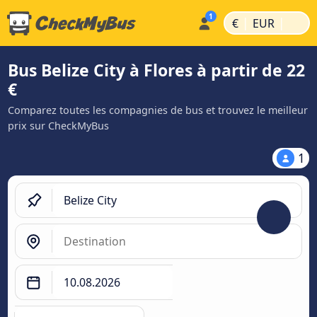
|
|
€
EUR
Bus Belize City à Flores à partir de 22
€
Comparez toutes les compagnies de bus et trouvez le meilleur
prix sur CheckMyBus
1