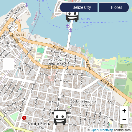
Belize City
Flores
+
−
©
OpenStreetMap
contributors