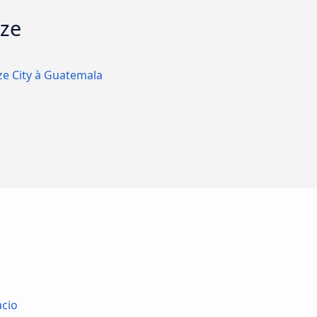
ize
ze City à Guatemala
acio