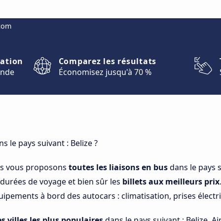
.com
nation
Comparez les résultats
onde
Économisez jusqu'à 70 %
s le pays suivant : Belize ?
us vous proposons
toutes les liaisons en bus
dans le pays s
s durées de voyage et bien sûr les
billets aux meilleurs prix
ipements à bord des autocars : climatisation, prises électriq
es villes les plus populaires
dans le pays suivant : Belize. Ai