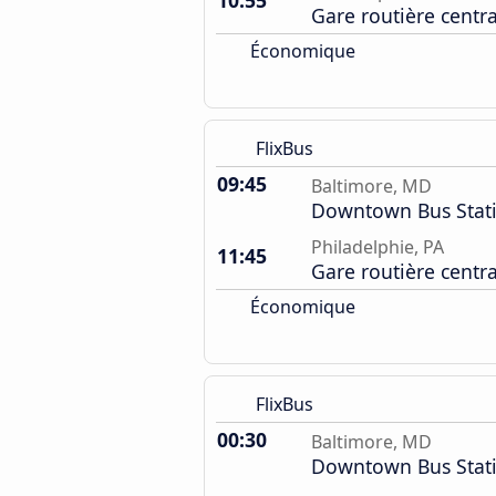
10:55
Gare routière centr
Économique
FlixBus
09:45
Baltimore, MD
Downtown Bus Stat
Philadelphie, PA
11:45
Gare routière centr
Économique
FlixBus
00:30
Baltimore, MD
Downtown Bus Stat