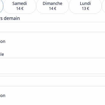
Samedi
Dimanche
Lundi
14 €
14 €
13 €
ers demain
ion
ale
ion