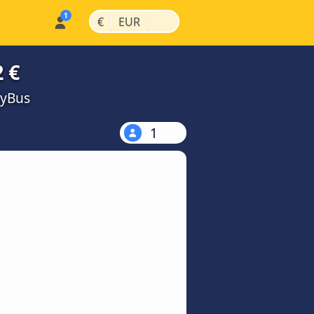
|
|
€
EUR
 €
MyBus
1