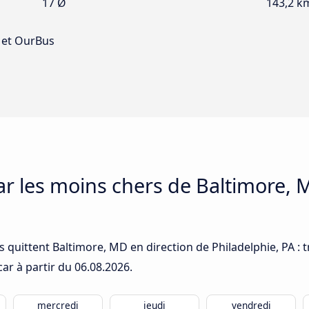
17 Ø
143,2 k
 et OurBus
car les moins chers de Baltimore, 
 quittent Baltimore, MD en direction de Philadelphie, PA : t
car à partir du
06.08.2026
.
mercredi
jeudi
vendredi