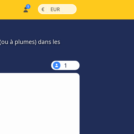
|
|
€
EUR
(ou à plumes) dans les
1