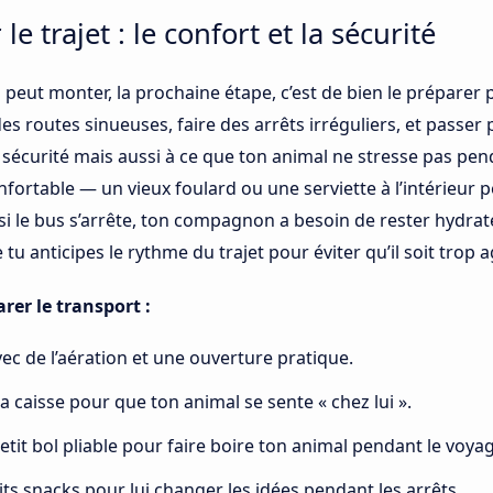
e trajet : le confort et la sécurité
 peut monter, la prochaine étape, c’est de bien le préparer p
s routes sinueuses, faire des arrêts irréguliers, et passer 
a sécurité mais aussi à ce que ton animal ne stresse pas pend
onfortable — un vieux foulard ou une serviette à l’intérieur p
 si le bus s’arrête, ton compagnon a besoin de rester hydra
e tu anticipes le rythme du trajet pour éviter qu’il soit trop 
er le transport :
vec de l’aération et une ouverture pratique.
a caisse pour que ton animal se sente « chez lui ».
tit bol pliable pour faire boire ton animal pendant le voyag
its snacks pour lui changer les idées pendant les arrêts.