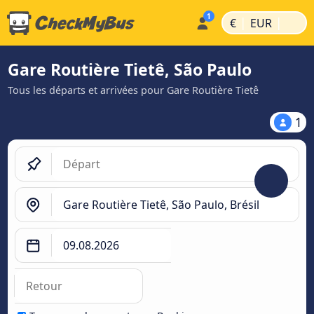
|
|
€
EUR
Gare Routière Tietê, São Paulo
Tous les départs et arrivées pour Gare Routière Tietê
1