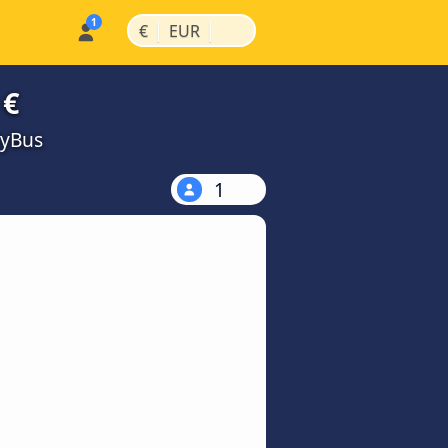
|
|
€
EUR
 €
MyBus
1