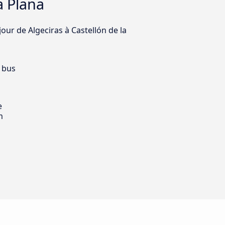
a Plana
jour de Algeciras à Castellón de la
 bus
e
m