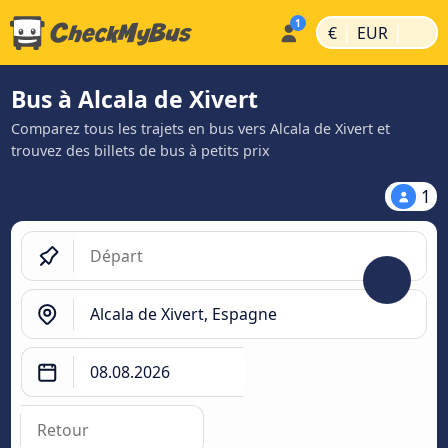
|
|
€
EUR
Bus à Alcala de Xivert
Comparez tous les trajets en bus vers Alcala de Xivert et
trouvez des billets de bus à petits prix
1