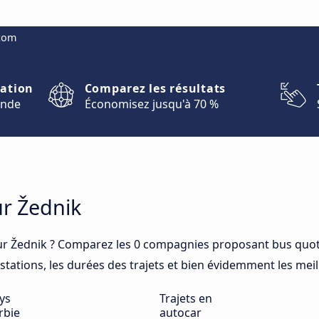
.com
nation
Comparez les résultats
onde
Économisez jusqu'à 70 %
ur Žednik
r Žednik ? Comparez les 0 compagnies proposant bus quoti
 stations, les durées des trajets et bien évidemment les meil
ys
Trajets en
rbie
autocar