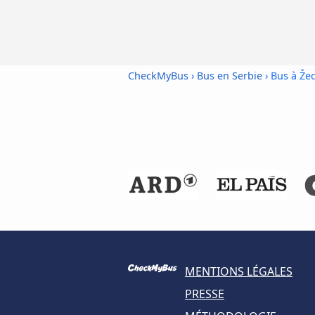
CheckMyBus
›
Bus en Serbie
› Bus à Že
MENTIONS LÉGALES
PRESSE