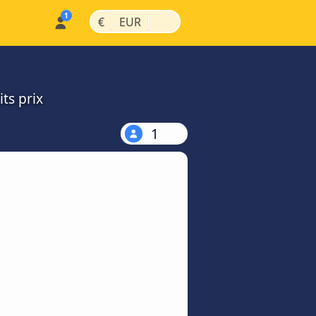
|
|
€
EUR
ts prix
1