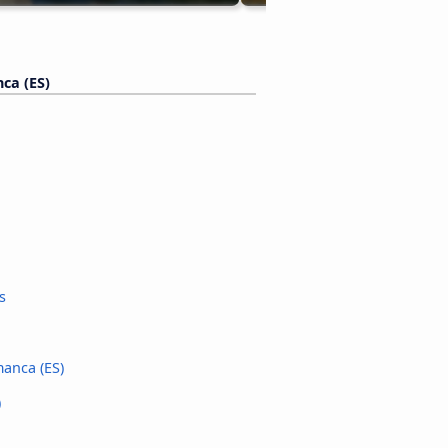
ca (ES)
s
anca (ES)
)