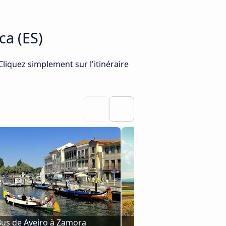
ca (ES)
Cliquez simplement sur l'itinéraire
us de Aveiro à Zamora
Bus Ávila à Zam