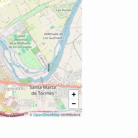
+
−
©
OpenStreetMap
contributors