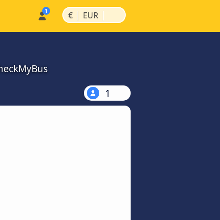
|
|
€
EUR
 CheckMyBus
1