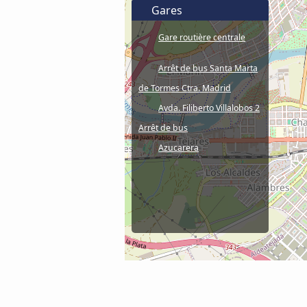
Gares
Gare routière centrale
Arrêt de bus Santa Marta
de Tormes Ctra. Madrid
Avda. Filiberto Villalobos 2
Arrêt de bus
Azucarera