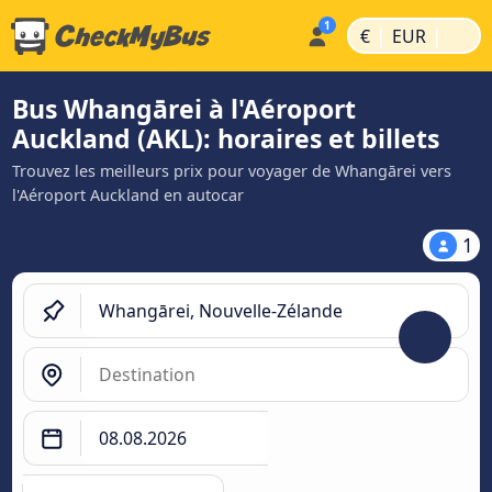
|
|
€
EUR
Bus Whangārei à l'Aéroport
Auckland (AKL): horaires et billets
Trouvez les meilleurs prix pour voyager de Whangārei vers
l'Aéroport Auckland en autocar
1