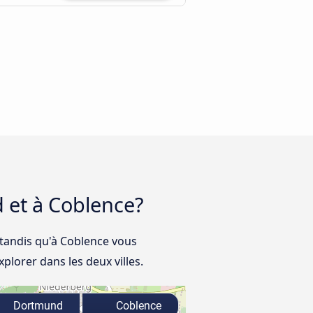
d et à Coblence?
tandis qu'à Coblence vous
plorer dans les deux villes.
Dortmund
Coblence