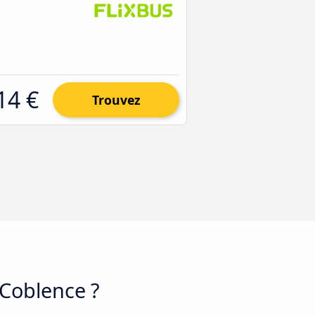
14 €
Trouvez
 Coblence ?