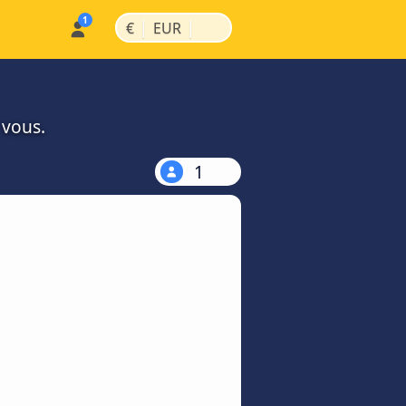
|
|
€
EUR
 vous.
1