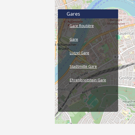
Gares
Gare Routière
Gare
Lützel Gare
Stadtmitte Gare
Ehrenbreitstein Gare