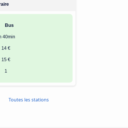
raire
Bus
h 40min
14 €
15 €
1
Toutes les stations