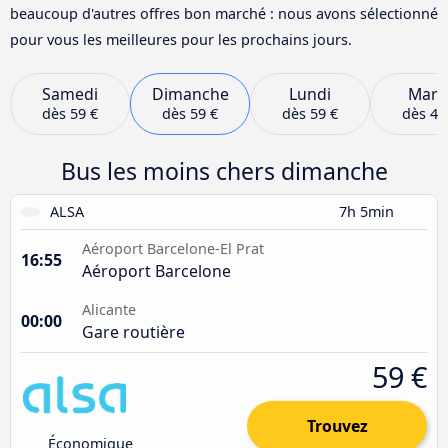
beaucoup d'autres offres bon marché : nous avons sélectionné
pour vous les meilleures pour les prochains jours.
Samedi
Dimanche
Lundi
Mard
dès
59 €
dès
59 €
dès
59 €
dès
48
Bus les moins chers dimanche
ALSA
7h 5min
Aéroport Barcelone-El Prat
16:55
Aéroport Barcelone
Alicante
00:00
Gare routière
59 €
Trouvez
Économique