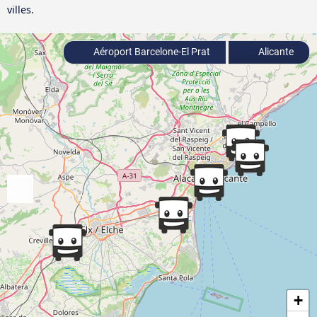
villes.
Aéroport Barcelone-El Prat
Alicante
+