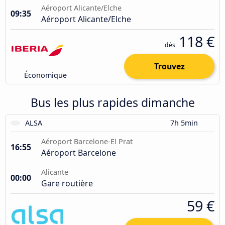
Aéroport Alicante/Elche
09:35
Aéroport Alicante/Elche
118 €
dès
Trouvez
Économique
Bus les plus rapides dimanche
ALSA
7h 5min
Aéroport Barcelone-El Prat
16:55
Aéroport Barcelone
Alicante
00:00
Gare routière
59 €