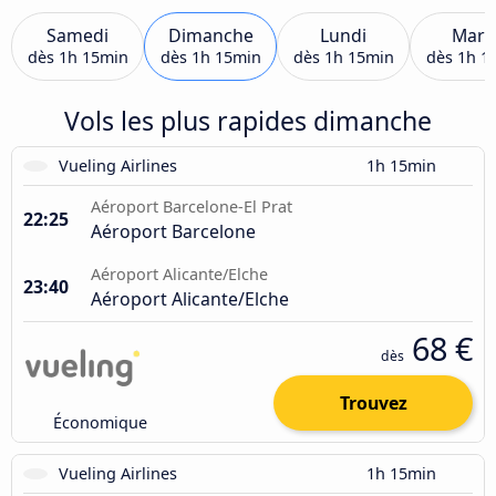
Samedi
Dimanche
Lundi
Mard
dès
1h 15min
dès
1h 15min
dès
1h 15min
dès
1h 1
Vols les plus rapides dimanche
Vueling Airlines
1h 15min
Aéroport Barcelone-El Prat
22:25
Aéroport Barcelone
Aéroport Alicante/Elche
23:40
Aéroport Alicante/Elche
68 €
dès
Trouvez
Économique
Vueling Airlines
1h 15min