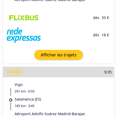
dès
35 €
dès
18 €
Afficher les trajets
9:35
RAPIDE
Vigo
291 km - 6:50
Salamanca (ES)
185 km - 3:45
Aéroport Adolfo-Suárez Madrid-Barajas