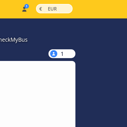
|
|
€
EUR
 CheckMyBus
1