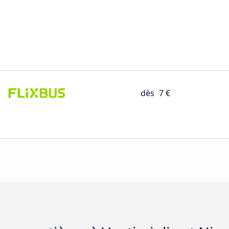
dès
7 €