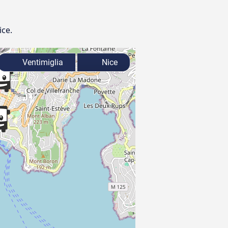
ice.
Ventimiglia
Nice