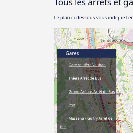
Tous les arrêts et g
Le plan ci-dessous vous indique l'e
Gares
Gare routière Vauban
Thiers Arrêt de Bus
Grand Arénas Arrêt de Bus
Port
Masséna / Guitry Arrêt de
Bus