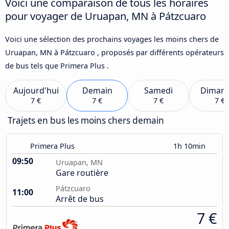
Voici une comparaison de tous les horaires
pour voyager de Uruapan, MN à Pátzcuaro
Voici une sélection des prochains voyages les moins chers de
Uruapan, MN à Pátzcuaro , proposés par différents opérateurs
de bus tels que Primera Plus .
Aujourd'hui
Demain
Samedi
Diman
7 €
7 €
7 €
7 €
Trajets en bus les moins chers demain
Primera Plus
1h 10min
09:50
Uruapan, MN
Gare routière
Pátzcuaro
11:00
Arrêt de bus
7 €