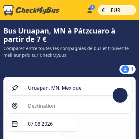
|
|
€
EUR
Bus Uruapan, MN à Pátzcuaro à
partir de 7 €
Comparez entre toutes les compagnies de bus et trouvez le
meilleur prix sur CheckMyBus
1