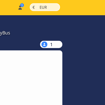
|
|
€
EUR
MyBus
1