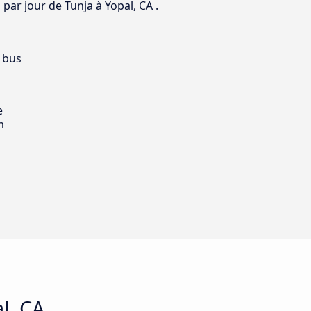
par jour de Tunja à Yopal, CA .
 bus
e
m
l, CA