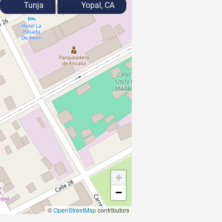
Tunja
Yopal, CA
+
−
©
OpenStreetMap
contributors