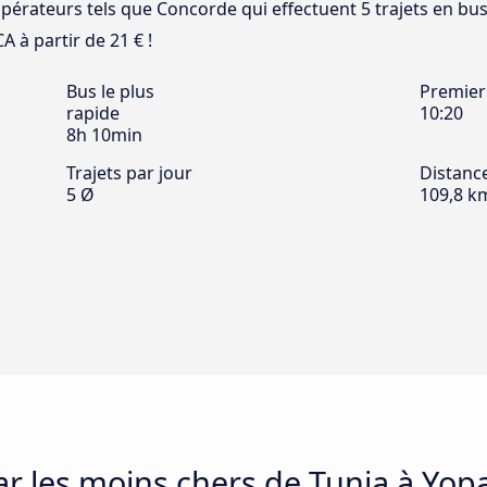
opérateurs tels que Concorde qui effectuent 5 trajets en bus 
A à partir de 21 € !
Bus le plus
Premier
rapide
10:20
8h 10min
Trajets par jour
Distanc
5 Ø
109,8 k
ar les moins chers de Tunja à Yopa