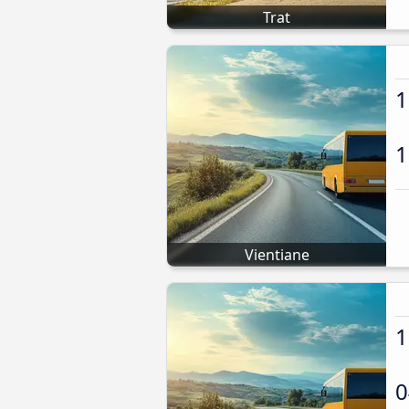
Trat
1
1
Vientiane
1
0