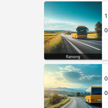
1
0
Ranong
0
0