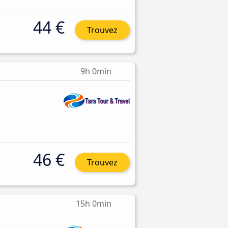
44 €
Trouvez
9h 0min
46 €
Trouvez
15h 0min