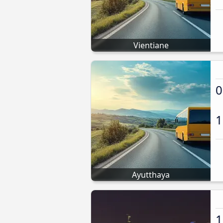
Vientiane
0
1
Ayutthaya
1