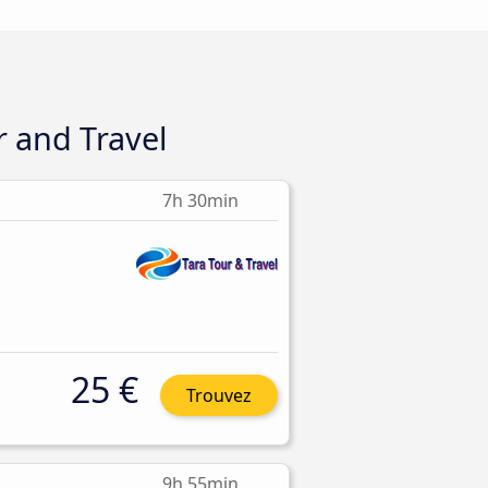
r and Travel
7h 30min
25 €
Trouvez
9h 55min