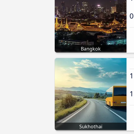
0
Bangkok
1
1
Sukhothaï