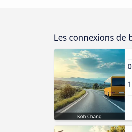
Les connexions de b
0
1
Koh Chang