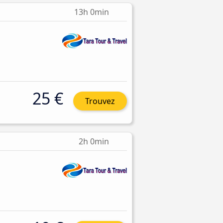
13h 0min
25 €
Trouvez
2h 0min