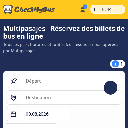
|
|
€
EUR
Multipasajes - Réservez des billets de
bus en ligne
Tous les prix, horaires et toutes les liaisons en bus opérées
par Multipasajes
1