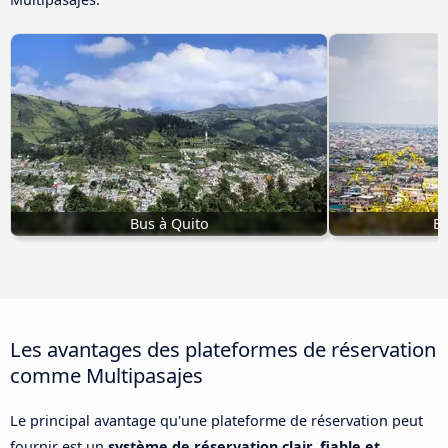
Bus à Quito
Bu
Les avantages des plateformes de réservation
comme Multipasajes
Le principal avantage qu'une plateforme de réservation peut
fournir est un
système de réservation clair, fiable et