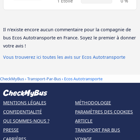
1 Étoile
0 %
Il n'existe encore aucun commentaire pour la compagnie de
bus Ecos Autotransporte en France. Soyez le premier à donner
votre avis !
Vous trouverez ici toutes les avis sur Ecos Autotransporte
CheckMyBus
›
Transport-Par-Bus
› Ecos Autotransporte
MENTIONS LÉGALES
MÉTHODOLOGIE
CONFIDENTIALITÉ
PARAMÈTRES DES COOKIES
QUI SOMMES-NOUS ?
ARTICLE
PRESSE
TRANSPORT PAR BUS
CARRIÈRES
VOYAGE