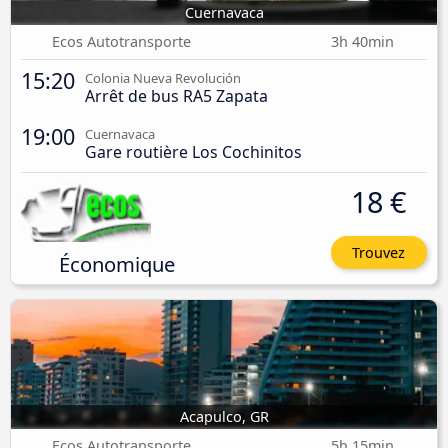
Cuernavaca
Ecos Autotransporte
3h 40min
15:20
Colonia Nueva Revolución
Arrêt de bus RA5 Zapata
19:00
Cuernavaca
Gare routière Los Cochinitos
18 €
Trouvez
Économique
Acapulco, GR
Ecos Autotransporte
5h 15min