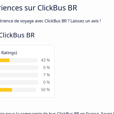
riences sur ClickBus BR
rience de voyage avec ClickBus BR ? Laissez un avis !
ClickBus BR
 Ratings)
43 %
0 %
7 %
0 %
50 %
re pour la compagnie de bus ClickBus BR en France. Soyez l