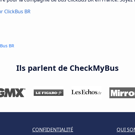
ur ClickBus BR
kBus BR
Ils parlent de CheckMyBus
CONFIDENTIALITÉ
QUI SO