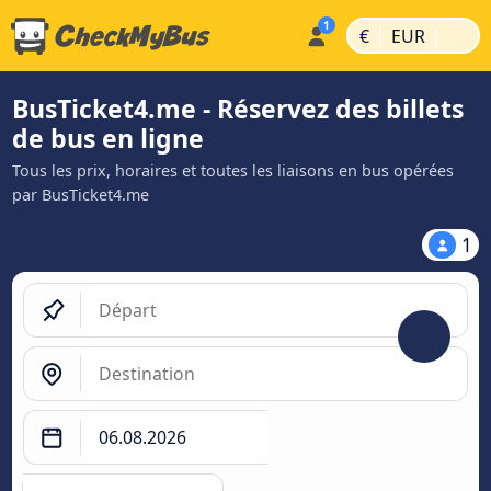
|
|
€
EUR
BusTicket4.me - Réservez des billets
de bus en ligne
Tous les prix, horaires et toutes les liaisons en bus opérées
par BusTicket4.me
1