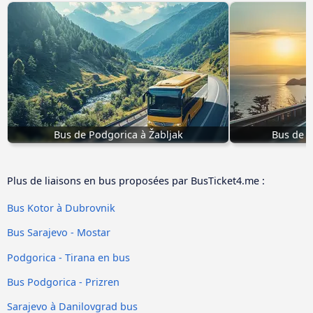
Bus de Podgorica à Žabljak
Bus de P
Plus de liaisons en bus proposées par BusTicket4.me :
Bus Kotor à Dubrovnik
Bus Sarajevo - Mostar
Podgorica - Tirana en bus
Bus Podgorica - Prizren
Sarajevo à Danilovgrad bus