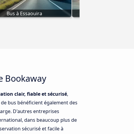
Bus à Essaouira
Bus à Casabla
me Bookaway
tion clair, fiable et sécurisé
,
es de bus bénéficient également des
large. D'autres entreprises
ternational, dans beaucoup plus de
rvation sécurisé et facile à