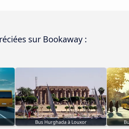
préciées sur Bookaway :
Bus Hurghada à Louxor
Bu