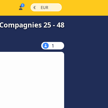
|
|
€
EUR
 Compagnies 25 - 48
1