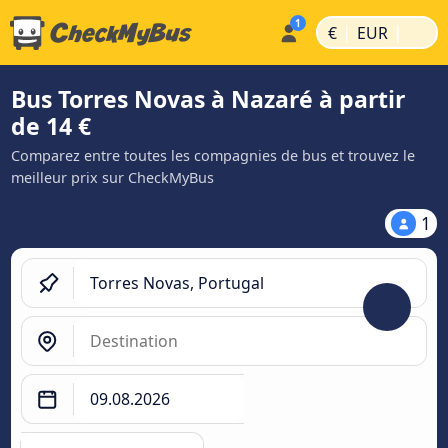
|
|
€
EUR
Bus Torres Novas à Nazaré à partir
de 14 €
Comparez entre toutes les compagnies de bus et trouvez le
meilleur prix sur CheckMyBus
1