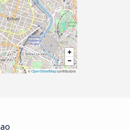
+
−
©
OpenStreetMap
contributors
bao