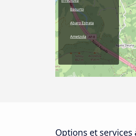
Errepidea
Basurto
Abaro Estrata
Ametzola
Options et services