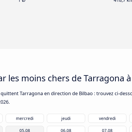
1 Ø
418,7 k
car les moins chers de Tarragona à
quittent Tarragona en direction de Bilbao : trouvez ci-desso
2026
.
mercredi
jeudi
vendredi
05.08
06.08
07.08