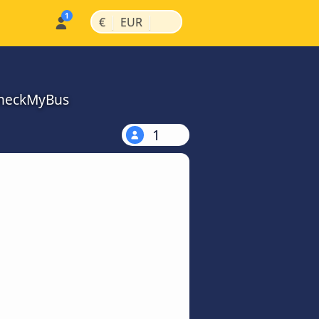
|
|
€
EUR
 CheckMyBus
1