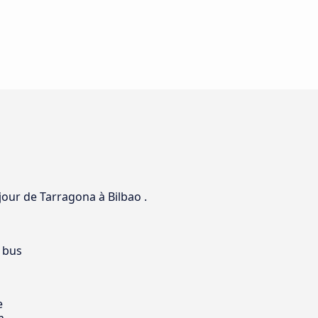
jour de Tarragona à Bilbao .
 bus
e