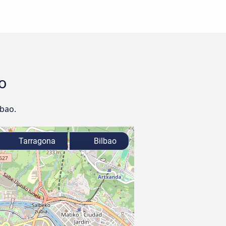
ao
lbao.
Tarragona
Bilbao