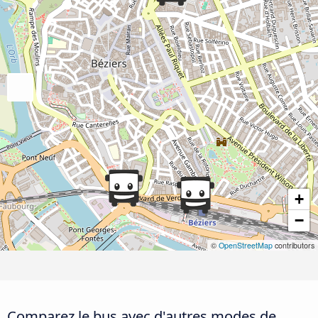
+
−
©
OpenStreetMap
contributors
Comparez le bus avec d'autres modes de