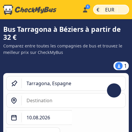
|
|
€
EUR
Bus Tarragona à Béziers à partir de
32 €
Comparez entre toutes les compagnies de bus et trouvez le
meilleur prix sur CheckMyBus
1