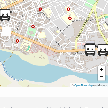
+
−
©
OpenStreetMap
contributors