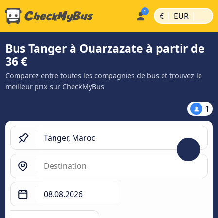
|
|
€
EUR
Bus Tanger à Ouarzazate à partir de
36 €
Comparez entre toutes les compagnies de bus et trouvez le
meilleur prix sur CheckMyBus
1