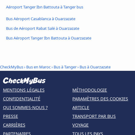
Aéroport Tanger Ibn Battouta à Tanger bus
Bus Aéroport Casablanca à Ouarzazate
Bus de Aéroport Rabat Salé à Ouarzazate
Bus Aéroport Tanger Ibn Battouta à Ouarzazate
CheckMyBus
›
Bus en Maroc
›
Bus à Tanger
›
Bus à Ouarzazate
MENTIONS LÉGALES
MÉTHODOLOGIE
CONFIDENTIALITÉ
PARAMÈTRES DES COOKIES
QUI SOMMES-NOUS ?
ARTICLE
PRESSE
TRANSPORT PAR BUS
CARRIÈRES
VOYAGE
PARTENAIRES
TOUS LES PAYS