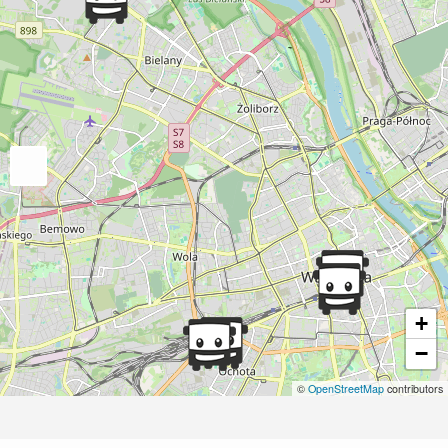
+
−
©
OpenStreetMap
contributors