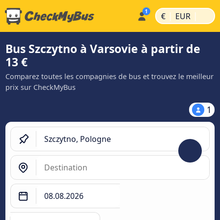
|
|
€
EUR
Bus Szczytno à Varsovie à partir de
13 €
Comparez toutes les compagnies de bus et trouvez le meilleur
prix sur CheckMyBus
1