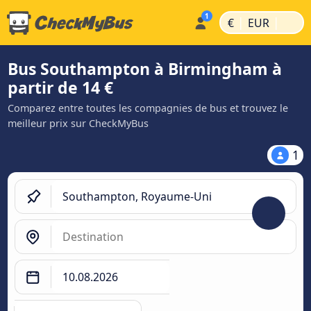
|
|
€
EUR
Bus Southampton à Birmingham à
partir de 14 €
Comparez entre toutes les compagnies de bus et trouvez le
meilleur prix sur CheckMyBus
1