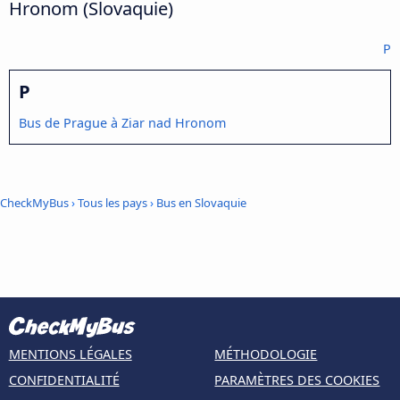
Hronom (Slovaquie)
P
P
Bus de Prague à Ziar nad Hronom
CheckMyBus
›
Tous les pays
›
Bus en Slovaquie
MENTIONS LÉGALES
MÉTHODOLOGIE
CONFIDENTIALITÉ
PARAMÈTRES DES COOKIES