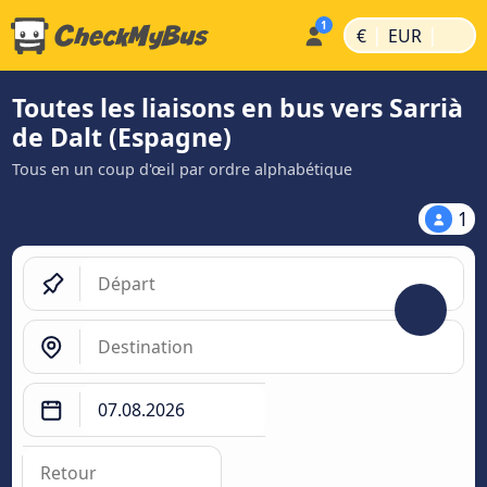
|
|
€
EUR
Toutes les liaisons en bus vers Sarrià
de Dalt (Espagne)
Tous en un coup d'œil par ordre alphabétique
1