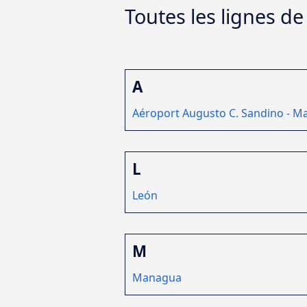
Toutes les lignes d
A
Aéroport Augusto C. Sandino - 
L
León
M
Managua