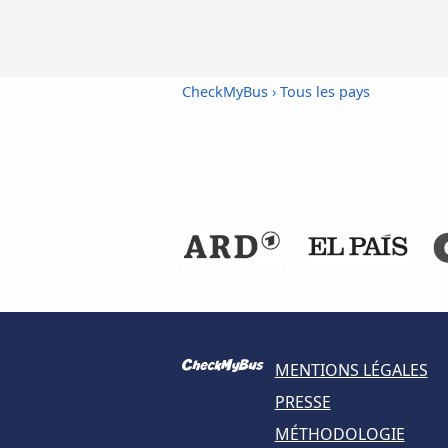
CheckMyBus
›
Tous les pays
MENTIONS LÉGALES
PRESSE
MÉTHODOLOGIE