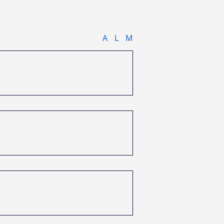
A
L
M