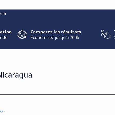
.com
nation
Comparez les résultats
onde
Économisez jusqu'à 70 %
 Nicaragua
o -