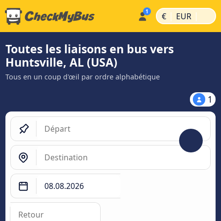
|
|
€
EUR
Toutes les liaisons en bus vers
Huntsville, AL (USA)
Tous en un coup d'œil par ordre alphabétique
1