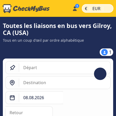
|
|
€
EUR
Toutes les liaisons en bus vers Gilroy,
CA (USA)
Tous en un coup d'œil par ordre alphabétique
1