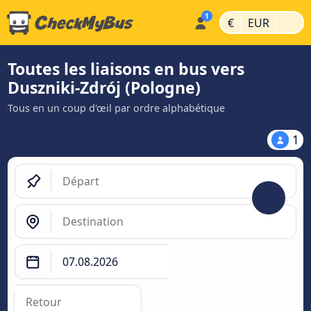
|
|
€
EUR
Toutes les liaisons en bus vers
Duszniki-Zdrój (Pologne)
Tous en un coup d'œil par ordre alphabétique
1