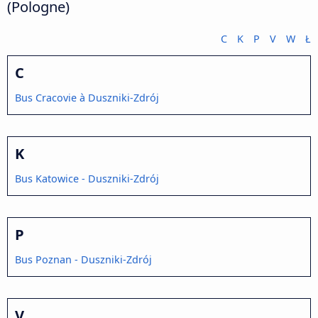
(Pologne)
C
K
P
V
W
Ł
C
Bus Cracovie à Duszniki-Zdrój
K
Bus Katowice - Duszniki-Zdrój
P
Bus Poznan - Duszniki-Zdrój
V