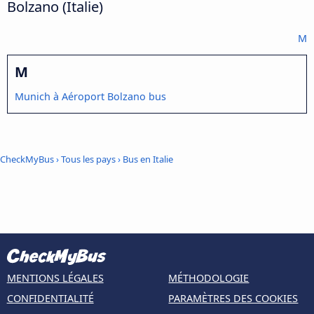
Bolzano (Italie)
M
M
Munich à Aéroport Bolzano bus
CheckMyBus
›
Tous les pays
›
Bus en Italie
MENTIONS LÉGALES
MÉTHODOLOGIE
CONFIDENTIALITÉ
PARAMÈTRES DES COOKIES