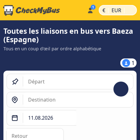
|
|
€
EUR
Toutes les liaisons en bus vers Baeza
(Espagne)
Tous en un coup d'œil par ordre alphabétique
1