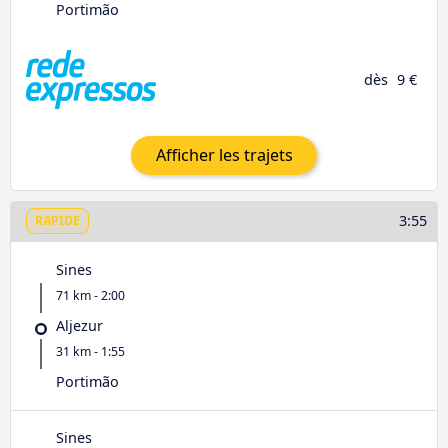
Portimão
dès
9 €
Afficher les trajets
3:55
RAPIDE
Sines
71 km - 2:00
Aljezur
31 km - 1:55
Portimão
Sines