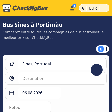
|
|
€
EUR
Bus Sines à Portimão
Comparez entre toutes les compagnies de bus et trouvez le
meilleur prix sur CheckMyBus
1