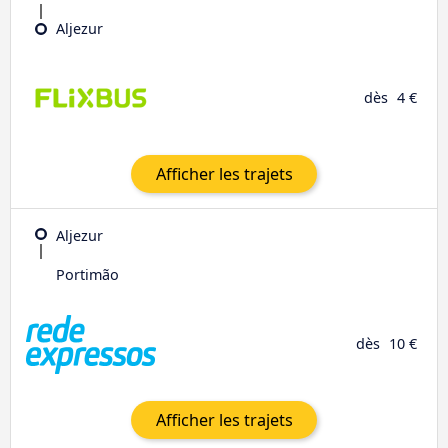
Aljezur
dès
4 €
Afficher les trajets
Aljezur
Portimão
dès
10 €
Afficher les trajets