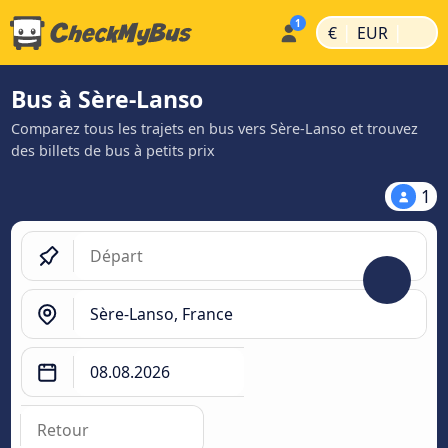
|
|
€
EUR
Bus à Sère-Lanso
Comparez tous les trajets en bus vers Sère-Lanso et trouvez
des billets de bus à petits prix
1