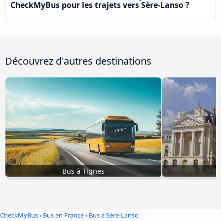
CheckMyBus pour les trajets vers Sère-Lanso ?
Découvrez d'autres destinations
Bus à Tignes
CheckMyBus
›
Bus en France
› Bus à Sère-Lanso