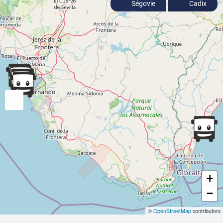
Ségovie
Cadix
+
−
©
OpenStreetMap
contributors