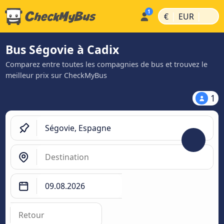
|
|
€
EUR
Bus Ségovie à Cadix
Comparez entre toutes les compagnies de bus et trouvez le
meilleur prix sur CheckMyBus
1