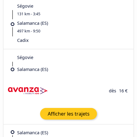
Ségovie
131 km - 3:45
Salamanca (ES)
497 km - 9:50
Cadix
Ségovie
Salamanca (ES)
dès
16 €
Afficher les trajets
Salamanca (ES)