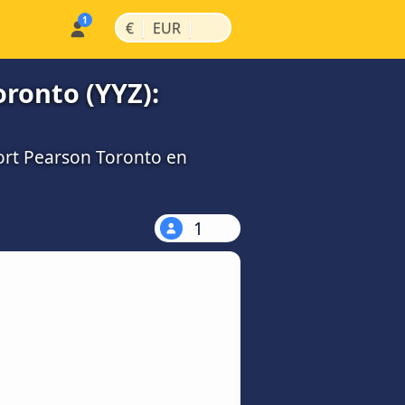
|
|
€
EUR
oronto (YYZ):
port Pearson Toronto en
1