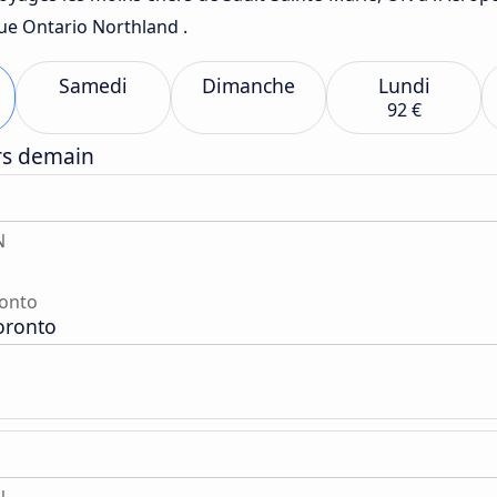
que Ontario Northland .
Samedi
Dimanche
Lundi
92 €
ers demain
N
ronto
oronto