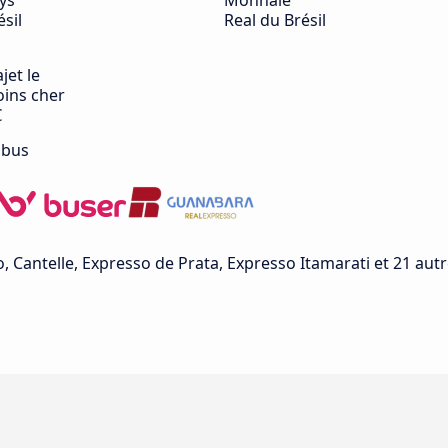
ys
Monnaie
ésil
Real du Brésil
jet le
ins cher
€
 bus
o, Cantelle, Expresso de Prata, Expresso Itamarati et 21 autr