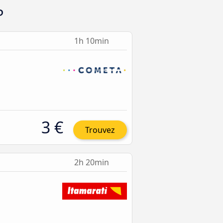
P
1h 10min
3 €
Trouvez
2h 20min