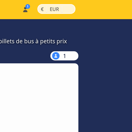
|
|
€
EUR
llets de bus à petits prix
1