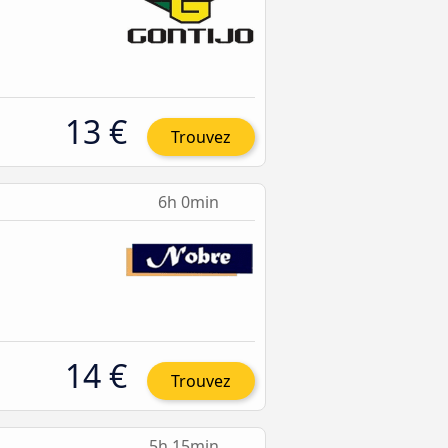
13 €
Trouvez
6h 0min
14 €
Trouvez
5h 15min