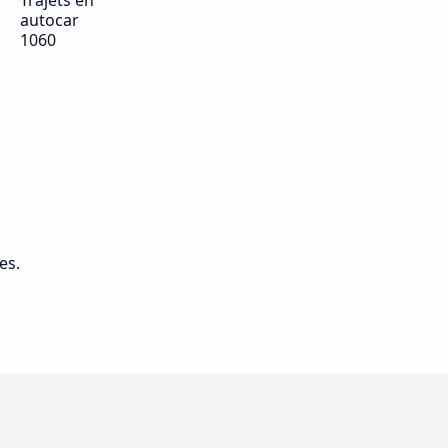
Trajets en
autocar
1060
es.