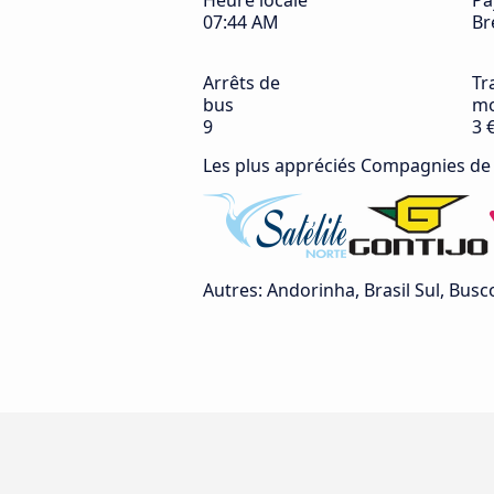
Heure locale
Pa
07:44 AM
Br
Arrêts de
Tra
bus
mo
9
3 
Les plus appréciés Compagnies de
Autres: Andorinha, Brasil Sul, Busc