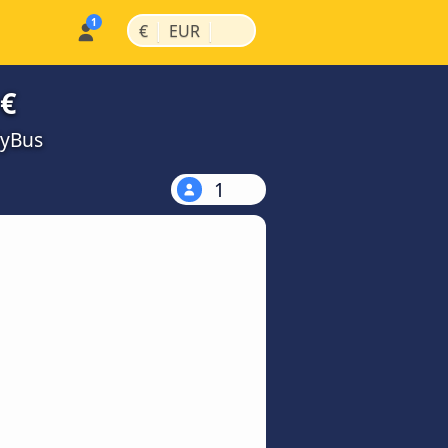
|
|
€
EUR
 €
MyBus
1