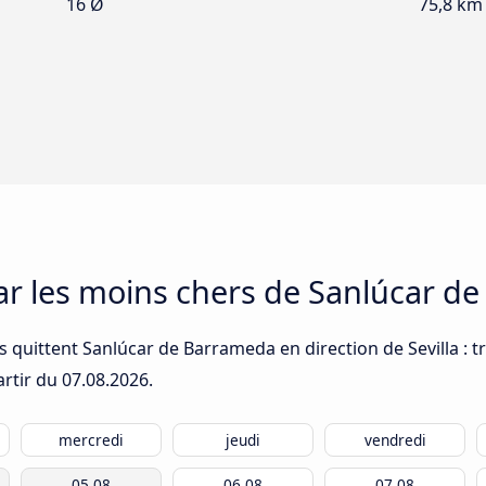
16 Ø
75,8 km
car les moins chers de Sanlúcar de
 quittent Sanlúcar de Barrameda en direction de Sevilla : tr
artir du
07.08.2026
.
mercredi
jeudi
vendredi
05.08
06.08
07.08