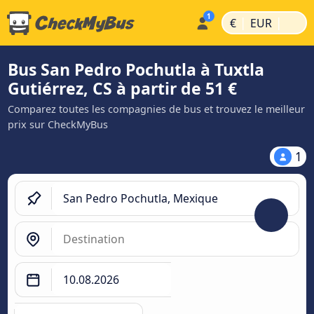
|
|
€
EUR
Bus San Pedro Pochutla à Tuxtla
Gutiérrez, CS à partir de 51 €
Comparez toutes les compagnies de bus et trouvez le meilleur
prix sur CheckMyBus
1