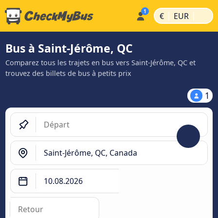
|
|
€
EUR
Bus à Saint-Jérôme, QC
Comparez tous les trajets en bus vers Saint-Jérôme, QC et
trouvez des billets de bus à petits prix
1