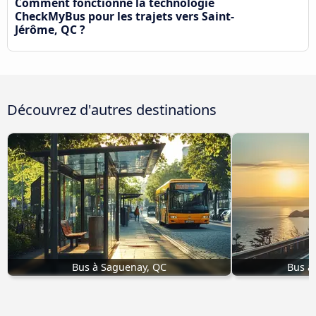
Comment fonctionne la technologie
CheckMyBus pour les trajets vers Saint-
Jérôme, QC ?
Découvrez d'autres destinations
Bus à Saguenay, QC
Bus à 