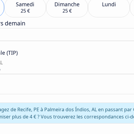
Samedi
Dimanche
Lundi
25 €
25 €
ers demain
le (TIP)
AL
o
agez de Recife, PE à Palmeira dos Índios, AL en passant pa
iser plus de 4 € ? Vous trouverez les correspondances ci-d