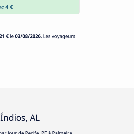
4 €
sez
21 €
le
03/08/2026
. Les voyageurs
 Índios, AL
par jour de Recife, PE à Palmeira