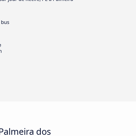
 bus
e
m
 Palmeira dos