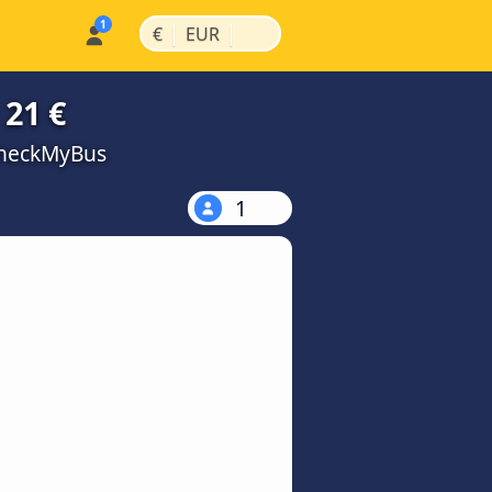
|
|
€
EUR
 21 €
 CheckMyBus
1